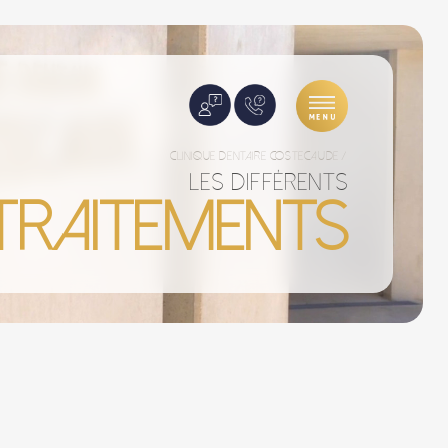
clinique dentaire costecaude
/
les différents
Traitements