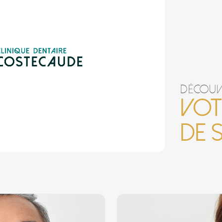
Découv
vot
de 