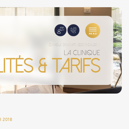
clinique dentaire costecaude
/
La clinique
tés & Tarifs
 2018