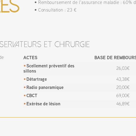
es
Remboursement de l’assurance maladie : 60% d
Consultation : 23 €
ervateurs et chirurgie
de
ACTES
BASE DE REMBOUR
Scellement préventif des
26,03€
sillons
Détartrage
43,38€
Radio panoramique
20,00€
CBCT
69,00€
Exérèse de lésion
46,89€