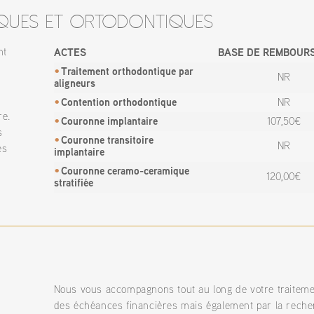
ques et ortodontiques
nt
ACTES
BASE DE REMBOUR
Traitement orthodontique par
NR
aligneurs
Contention orthodontique
NR
re.
Couronne implantaire
107,50€
s
Couronne transitoire
NR
es
implantaire
Couronne ceramo-ceramique
120,00€
stratifiée
Nous vous accompagnons tout au long de votre traitement
des échéances financières mais également par la reche